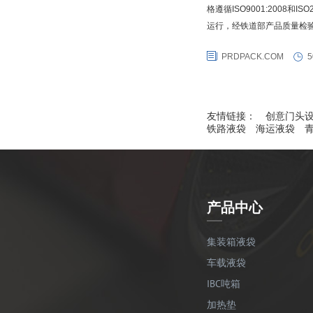
格遵循ISO9001:2008和I
运行，经铁道部产品质量检
格，同时还获得犹太kosher
PRDPACK.COM
5
（TTCL）国际COA铁路撞
箱协会红色合格证。同时普瑞
友情链接：
创意门头
铁路液袋
海运液袋
产品中心
集装箱液袋
车载液袋
IBC吨箱
加热垫