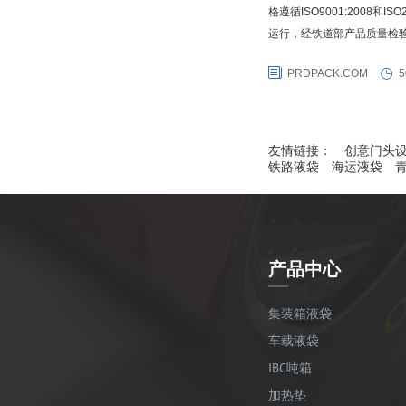
格遵循ISO9001:2008和I
运行，经铁道部产品质量检
格，同时还获得犹太kosher
PRDPACK.COM
5
（TTCL）国际COA铁路撞
箱协会红色合格证。同时普瑞
友情链接：
创意门头
铁路液袋
海运液袋
产品中心
集装箱液袋
车载液袋
IBC吨箱
加热垫