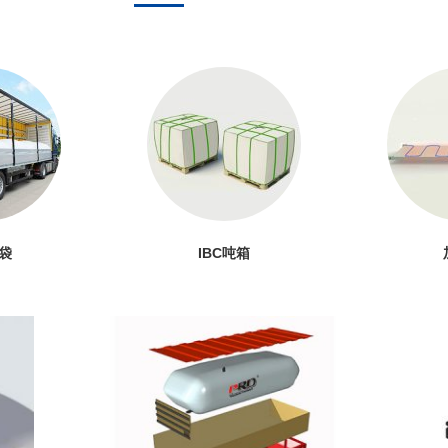
袋
IBC吨箱