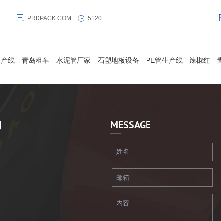
于20英尺的集装箱内，其容积为14-24立方米，最大规格可储运24，
PRDPACK.COM
5120
装
000公升液体，将其铺设在标准集装箱内,灌入液体,旋紧灌装口并关闭箱
门，便可采用标准且灵活的集装箱物流模式进行配送和发运。
生产线
青岛租车
水泥管厂家
石塑地板设备
PE管生产线
辣椒红
们
MESSAGE