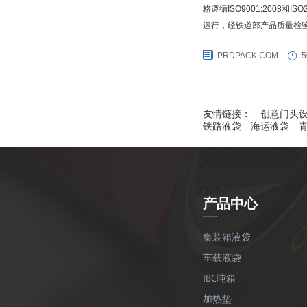
格遵循ISO9001:2008和I
运行，经铁道部产品质量检
格，同时还获得犹太kosher
PRDPACK.COM
5
（TTCL）国际COA铁路撞
箱协会红色合格证。同时普瑞
友情链接：
创意门头
铁路液袋
海运液袋
产品中心
集装箱液袋
车载液袋
IBC吨箱
加热垫