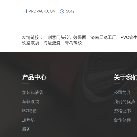
格，同时还获得犹太kosher、FDA、Halal等食品认证，通过了美国
PRDPACK.COM
5042
（TTCL）国际COA铁路撞击试验和生产检测审核，同时荣获FQML集
箱协会红色合格证。同时普瑞德液袋还是集装箱所有人协会COA会员。
友情链接：
创意门头设计效果图
济南展览工厂
PVC管
铁路液袋
海运液袋
青岛驾校
产品中心
关于我
集装箱液袋
公司简介
车载液袋
我们的优势
IBC吨箱
资格证书
加热垫
合作伙伴
服务