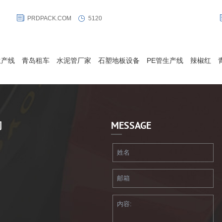
于20英尺的集装箱内，其容积为14-24立方米，最大规格可储运24，
PRDPACK.COM
5120
装
000公升液体，将其铺设在标准集装箱内,灌入液体,旋紧灌装口并关闭箱
门，便可采用标准且灵活的集装箱物流模式进行配送和发运。
生产线
青岛租车
水泥管厂家
石塑地板设备
PE管生产线
辣椒红
们
MESSAGE