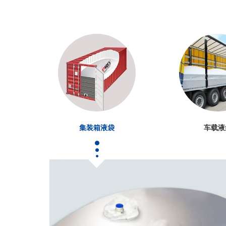
集装箱液袋
车载液