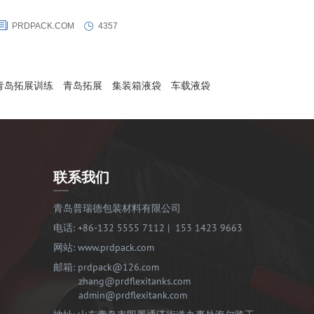
PRDPACK.COM
4357
青岛拓展训练
青岛拓展
集装箱液袋
车载液袋
联系我们
青岛普瑞德包装材料有限公司
电话:
+86-132 5555 7112
|
153 1423 9663
网站:
www.prdpack.com
邮箱:
prdpack@126.com
zhang@prdflexitanks.com
admin@prdflexitank.com