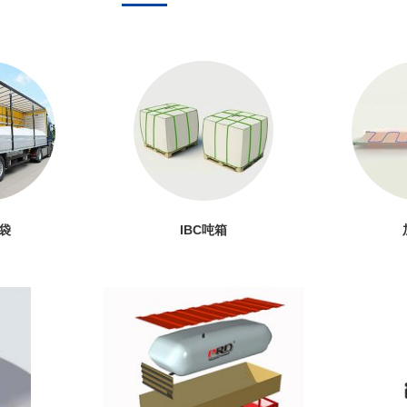
袋
IBC吨箱