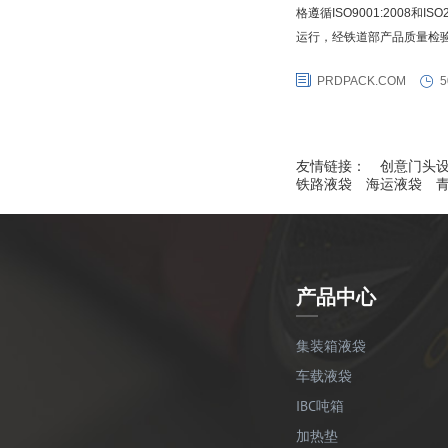
格遵循ISO9001:2008和I
运行，经铁道部产品质量检
格，同时还获得犹太kosher
PRDPACK.COM
5
（TTCL）国际COA铁路撞
箱协会红色合格证。同时普瑞
友情链接：
创意门头
铁路液袋
海运液袋
产品中心
集装箱液袋
车载液袋
IBC吨箱
加热垫