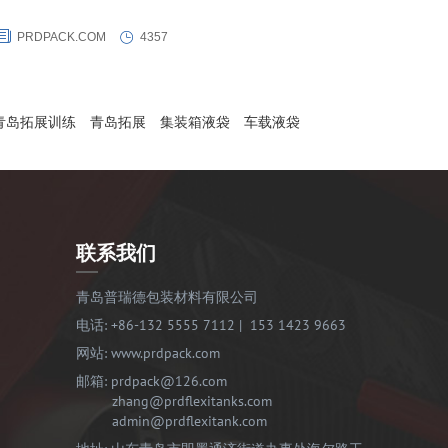
PRDPACK.COM
4357
青岛拓展训练
青岛拓展
集装箱液袋
车载液袋
联系我们
青岛普瑞德包装材料有限公司
电话:
+86-132 5555 7112
|
153 1423 9663
网站:
www.prdpack.com
邮箱:
prdpack@126.com
zhang@prdflexitanks.com
admin@prdflexitank.com