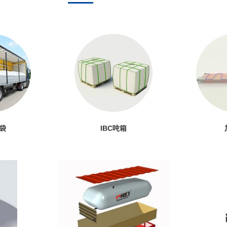
袋
IBC吨箱