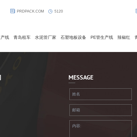
于20英尺的集装箱内，其容积为14-24立方米，最大规格可储运24，
PRDPACK.COM
5120
装
000公升液体，将其铺设在标准集装箱内,灌入液体,旋紧灌装口并关闭箱
门，便可采用标准且灵活的集装箱物流模式进行配送和发运。
生产线
青岛租车
水泥管厂家
石塑地板设备
PE管生产线
辣椒红
们
MESSAGE