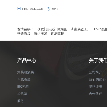
格，同时还获得犹太kosher、FDA、Halal等食品认证，通过了美国
PRDPACK.COM
5042
（TTCL）国际COA铁路撞击试验和生产检测审核，同时荣获FQML集
箱协会红色合格证。同时普瑞德液袋还是集装箱所有人协会COA会员。
友情链接：
创意门头设计效果图
济南展览工厂
PVC管
铁路液袋
海运液袋
青岛驾校
产品中心
关于我
集装箱液袋
公司简介
车载液袋
我们的优势
IBC吨箱
资格证书
加热垫
合作伙伴
服务