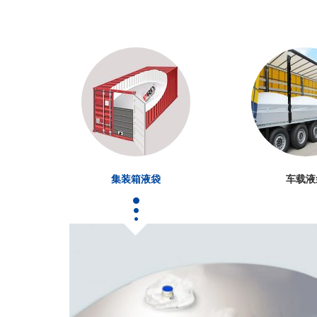
集装箱液袋
车载液