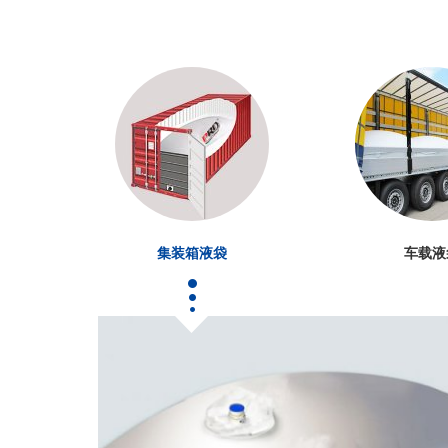
集装箱液袋
车载液