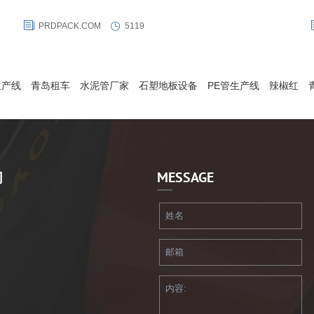
于20英尺的集装箱内，其容积为14-24立方米，最大规格可储运24，
PRDPACK.COM
5119
装
000公升液体，将其铺设在标准集装箱内,灌入液体,旋紧灌装口并关闭箱
门，便可采用标准且灵活的集装箱物流模式进行配送和发运。
生产线
青岛租车
水泥管厂家
石塑地板设备
PE管生产线
辣椒红
们
MESSAGE