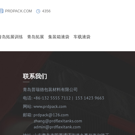
PRDPACK.COM
4356
青岛拓展训练
青岛拓展
集装箱液袋
车载液袋
联系我们
青岛普瑞德包装材料有限公司
电话:
+86-132 5555 7112
|
153 1423 9663
网站:
www.prdpack.com
邮箱:
prdpack@126.com
zhang@prdflexitanks.com
admin@prdflexitank.com