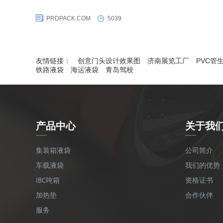
格，同时还获得犹太kosher、FDA、Halal等食品认证，通过了美国
PRDPACK.COM
5039
（TTCL）国际COA铁路撞击试验和生产检测审核，同时荣获FQML集
箱协会红色合格证。同时普瑞德液袋还是集装箱所有人协会COA会员。
友情链接：
创意门头设计效果图
济南展览工厂
PVC管
铁路液袋
海运液袋
青岛驾校
产品中心
关于我
集装箱液袋
公司简介
车载液袋
我们的优势
IBC吨箱
资格证书
加热垫
合作伙伴
服务