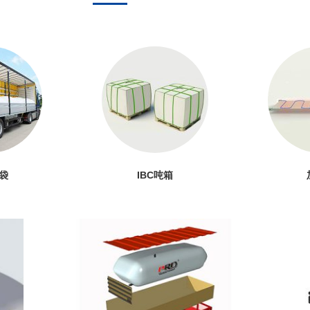
袋
IBC吨箱