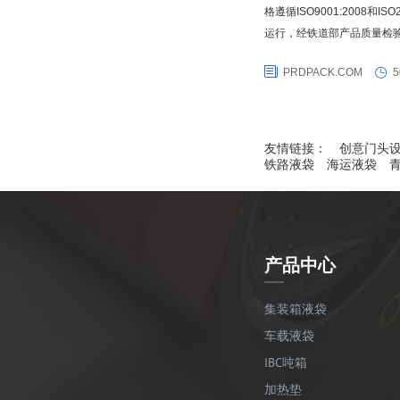
格遵循ISO9001:2008和I
运行，经铁道部产品质量检
格，同时还获得犹太kosher
PRDPACK.COM
5
（TTCL）国际COA铁路撞
箱协会红色合格证。同时普瑞
友情链接：
创意门头
铁路液袋
海运液袋
产品中心
集装箱液袋
车载液袋
IBC吨箱
加热垫