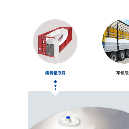
集装箱液袋
车载液