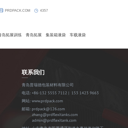
PRDPACK.COM
4357
青岛拓展训练
青岛拓展
集装箱液袋
车载液袋
联系我们
青岛普瑞德包装材料有限公司
电话:
+86-132 5555 7112
|
153 1423 9663
网站:
www.prdpack.com
邮箱:
prdpack@126.com
zhang@prdflexitanks.com
admin@prdflexitank.com