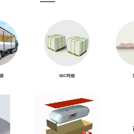
袋
IBC吨箱