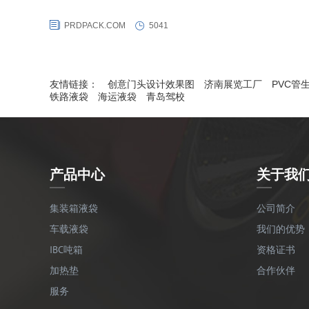
格，同时还获得犹太kosher、FDA、Halal等食品认证，通过了美国
PRDPACK.COM
5041
（TTCL）国际COA铁路撞击试验和生产检测审核，同时荣获FQML集
箱协会红色合格证。同时普瑞德液袋还是集装箱所有人协会COA会员。
友情链接：
创意门头设计效果图
济南展览工厂
PVC管
铁路液袋
海运液袋
青岛驾校
产品中心
关于我
集装箱液袋
公司简介
车载液袋
我们的优势
IBC吨箱
资格证书
加热垫
合作伙伴
服务