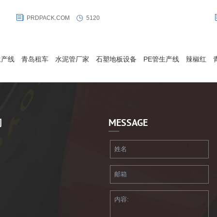
于20英尺的集装箱内，其容积为14-24立方米，最大规格可储运24，
PRDPACK.COM
5120
装
000公升液体，将其铺设在标准集装箱内,灌入液体,旋紧灌装口并关闭箱
门，便可采用标准且灵活的集装箱物流模式进行配送和发运。
生产线
青岛租车
水泥管厂家
石塑地板设备
PE管生产线
辣椒红
们
MESSAGE